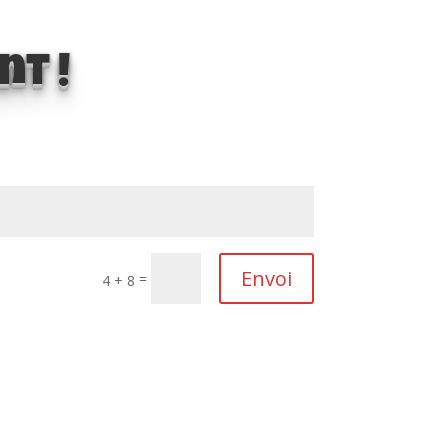
t !
Envoi
=
4 + 8