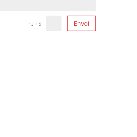
Envoi
=
13 + 5